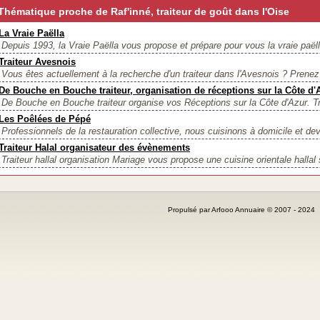
Thématique proche de Raf'inné, traiteur de goût dans l'Oise
La Vraie Paëlla
Depuis 1993, la Vraie Paëlla vous propose et prépare pour vous la vraie paëll
Traiteur Avesnois
Vous êtes actuellement à la recherche d'un traiteur dans l'Avesnois ? Prenez
De Bouche en Bouche traiteur, organisation de réceptions sur la Côte d'
De Bouche en Bouche traiteur organise vos Réceptions sur la Côte d'Azur. Tra
Les Poêlées de Pépé
Professionnels de la restauration collective, nous cuisinons à domicile et de
Traiteur Halal organisateur des évènements
Traiteur hallal organisation Mariage vous propose une cuisine orientale hallal
Propulsé par Arfooo Annuaire © 2007 - 202