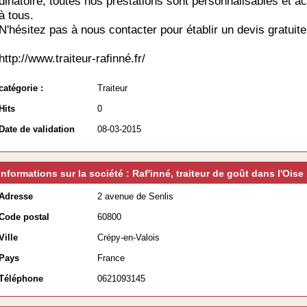
dinatoire, toutes nos prestations sont personnalisables et a
à tous.
N'hésitez pas à nous contacter pour établir un devis gratuit
http://www.traiteur-rafinné.fr/
catégorie :
Traiteur
Hits
0
Date de validation
08-03-2015
Informations sur la société : Raf'inné, traiteur de goût dans l'Oise
Adresse
2 avenue de Senlis
Code postal
60800
Ville
Crépy-en-Valois
Pays
France
Téléphone
0621093145