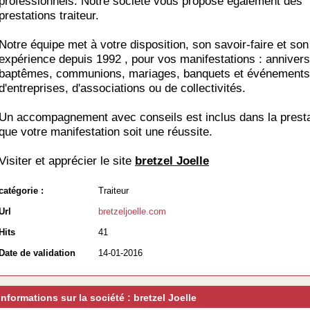
professionnels. Notre société vous propose également des
prestations traiteur.
Notre équipe met à votre disposition, son savoir-faire et son
expérience depuis 1992 , pour vos manifestations : annivers
baptêmes, communions, mariages, banquets et événements
d'entreprises, d'associations ou de collectivités.
Un accompagnement avec conseils est inclus dans la presta
que votre manifestation soit une réussite.
Visiter et apprécier le site
bretzel Joelle
catégorie :
Traiteur
Url
bretzeljoelle.com
Hits
41
Date de validation
14-01-2016
Informations sur la société : bretzel Joelle