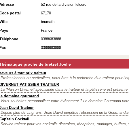
Adresse
52 rue de la division lelcerc
Code postal
67170
Ville
brumath
Pays
France
Téléphone
0388683888
Fax
0388683888
Thématique proche de bretzel Joelle
saveurs à tout prix traiteur
Professionnels ou particuliers, vous êtes à la recherche d’un traiteur pour l’or
DIVERNET PATISSIER TRAITEUR
La ‘Maison Divernet’ spécialisée dans le traiteur et la pâtisserie est présente 
le domaine gourmand
Vous souhaitez personnaliser votre évènement ? Le domaine Gourmand vous
Jean David Traiteur
Depuis plus de vingt ans, Jean David perpétue l'obsession de la Gourmandise
Cap'tain Cocktail
Service traiteur pour vos cocktails dinatoires, réceptions, mariages, buffets, 