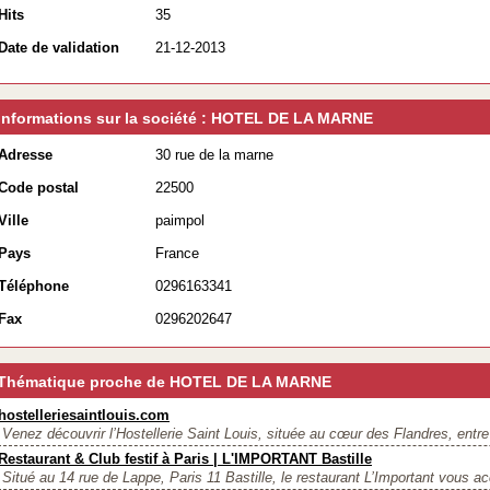
Hits
35
Date de validation
21-12-2013
Informations sur la société : HOTEL DE LA MARNE
Adresse
30 rue de la marne
Code postal
22500
Ville
paimpol
Pays
France
Téléphone
0296163341
Fax
0296202647
Thématique proche de HOTEL DE LA MARNE
hostelleriesaintlouis.com
Venez découvrir l’Hostellerie Saint Louis, située au cœur des Flandres, entre
Restaurant & Club festif à Paris | L'IMPORTANT Bastille
Situé au 14 rue de Lappe, Paris 11 Bastille, le restaurant L’Important vous acc