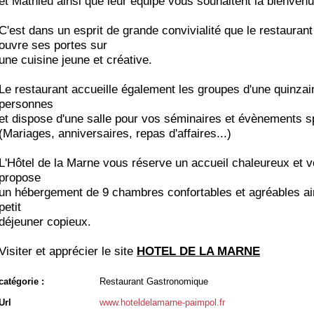
et Mathieu ainsi que leur équipe vous souhaitent la bienvenu
C'est dans un esprit de grande convivialité que le restauran
ouvre ses portes sur
une cuisine jeune et créative.
Le restaurant accueille également les groupes d'une quinzai
personnes
et dispose d'une salle pour vos séminaires et évènements 
(Mariages, anniversaires, repas d'affaires...)
L'Hôtel de la Marne vous réserve un accueil chaleureux et 
propose
un hébergement de 9 chambres confortables et agréables ai
petit
déjeuner copieux.
Visiter et apprécier le site
HOTEL DE LA MARNE
catégorie :
Restaurant Gastronomique
Url
www.hoteldelamarne-paimpol.fr