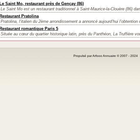
Le Saint Mo, restaurant près de Gençay (86)
Le Saint Mo est un restaurant traditionnel à Saint-Maurice-la-Clouère (86) dan
Restaurant Pratolina
Pratolina, l’italien du 2ème arrondissement a annoncé aujourd’hui l’obtention 
Restaurant romantique Paris 5
Située au cœur du quartier historique latin, près du Panthéon, La Truffière vou
Propulsé par Arfooo Annuaire © 2007 - 202