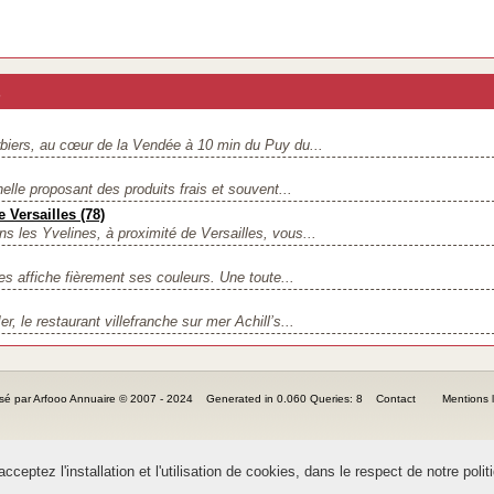
s
rbiers, au cœur de la Vendée à 10 min du Puy du...
elle proposant des produits frais et souvent...
 Versailles (78)
ns les Yvelines, à proximité de Versailles, vous...
s affiche fièrement ses couleurs. Une toute...
r, le restaurant villefranche sur mer Achill’s...
sé par Arfooo Annuaire © 2007 - 2024 Generated in 0.060 Queries: 8
Contact
Mentions 
ceptez l'installation et l'utilisation de cookies, dans le respect de notre polit