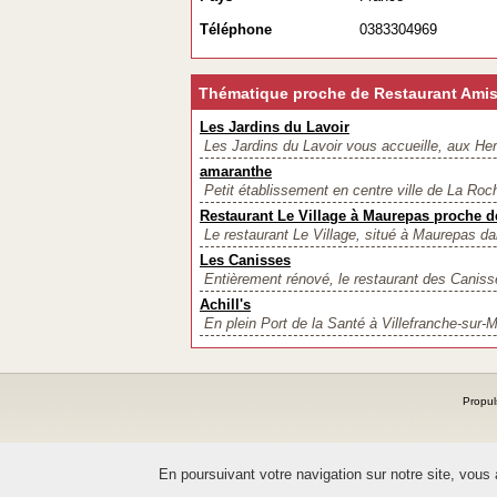
Téléphone
0383304969
Thématique proche de Restaurant Ami
Les Jardins du Lavoir
Les Jardins du Lavoir vous accueille, aux He
amaranthe
Petit établissement en centre ville de La Roch
Restaurant Le Village à Maurepas proche de
Le restaurant Le Village, situé à Maurepas da
Les Canisses
Entièrement rénové, le restaurant des Canisse
Achill's
En plein Port de la Santé à Villefranche-sur-Me
Propul
En poursuivant votre navigation sur notre site, vous ac