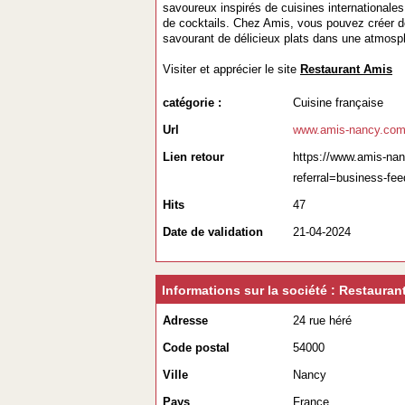
savoureux inspirés de cuisines internationale
de cocktails. Chez Amis, vous pouvez créer de
savourant de délicieux plats dans une atmosph
Visiter et apprécier le site
Restaurant Amis
catégorie :
Cuisine française
Url
www.amis-nancy.co
Lien retour
https://www.amis-nan
referral=business-fee
Hits
47
Date de validation
21-04-2024
Informations sur la société : Restauran
Adresse
24 rue héré
Code postal
54000
Ville
Nancy
Pays
France