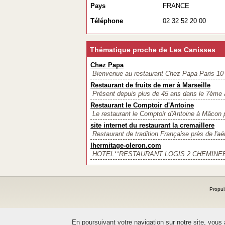
Pays
FRANCE
Téléphone
02 32 52 20 00
Thématique proche de Les Canisses
Chez Papa
Bienvenue au restaurant Chez Papa Paris 10 L
Restaurant de fruits de mer à Marseille
Présent depuis plus de 45 ans dans le 7ème a
Restaurant le Comptoir d'Antoine
Le restaurant le Comptoir d'Antoine à Mâcon 
site internet du restaurant la cremaillere
Restaurant de tradition Française près de l'a
lhermitage-oleron.com
HOTEL**RESTAURANT LOGIS 2 CHEMINEES
Propul
En poursuivant votre navigation sur notre site, vous ac