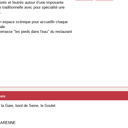
lorés et feutrés autour d’une imposante
raditionnelle avec pour spécialité une
x.
 espace scénique pour accueillir chaque
ale.
terrasse "les pieds dans l'eau" du restaurant
ses
la Gare, bord de Seine, le Goulet
 GARENNE