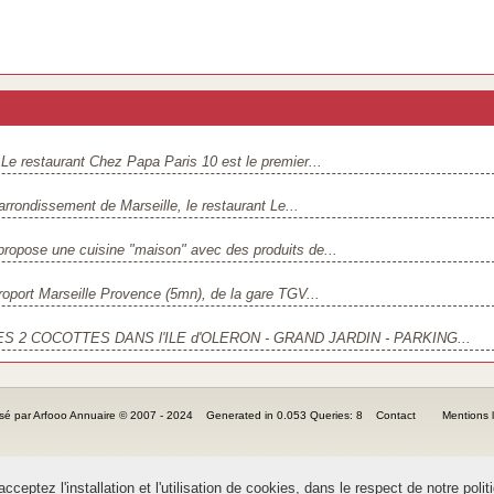
e restaurant Chez Papa Paris 10 est le premier...
rrondissement de Marseille, le restaurant Le...
propose une cuisine "maison" avec des produits de...
éroport Marseille Provence (5mn), de la gare TGV...
 2 COCOTTES DANS l'ILE d'OLERON - GRAND JARDIN - PARKING...
sé par Arfooo Annuaire © 2007 - 2024 Generated in 0.053 Queries: 8
Contact
Mentions 
ceptez l'installation et l'utilisation de cookies, dans le respect de notre polit