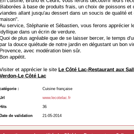
En cuisine, Bruno et Cédric vous ferons découvrir leurs rec
élaborées à base de produits frais, un choix de poissons et 
viandes allant jusqu'au dessert dans un soucis de qualité et 
maison".
Au service, Stéphanie et Sébastien, vous ferons apprécier l
idyllique dans un écrin de verdure.
Quoi de plus agréable que de se laisser bercer, le temps d'u
par la douce quiétude de notre jardin en dégustant un bon vi
Provence, avec modération bien sûr.
Bon appétit.
Visiter et apprécier le site
Le Côté Lac-Restaurant aux Sal
Verdon-Le Côté Lac
catégorie :
Cuisine française
Url
www.lecotelac.fr
Hits
36
Date de validation
21-05-2014