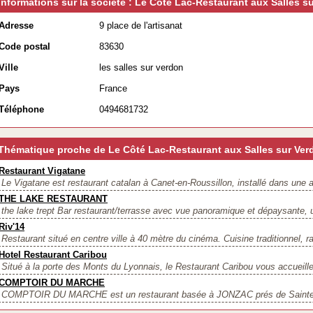
Informations sur la société : Le Côté Lac-Restaurant aux Salles 
Adresse
9 place de l'artisanat
Code postal
83630
Ville
les salles sur verdon
Pays
France
Téléphone
0494681732
Thématique proche de Le Côté Lac-Restaurant aux Salles sur Ver
Restaurant Vigatane
Le Vigatane est restaurant catalan à Canet-en-Roussillon, installé dans une 
THE LAKE RESTAURANT
the lake trept Bar restaurant/terrasse avec vue panoramique et dépaysante, 
Riv'14
Restaurant situé en centre ville à 40 mètre du cinéma. Cuisine traditionnel, ra
Hotel Restaurant Caribou
Situé à la porte des Monts du Lyonnais, le Restaurant Caribou vous accueille 
COMPTOIR DU MARCHE
COMPTOIR DU MARCHE est un restaurant basée à JONZAC prés de Saintes 