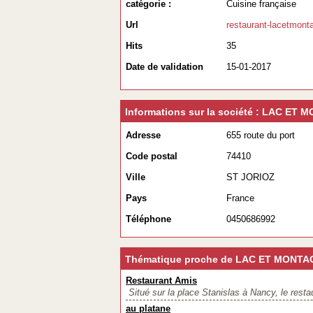
catégorie :
Cuisine française
Url
restaurant-lacetmon
Hits
35
Date de validation
15-01-2017
Informations sur la société : LAC E
Adresse
655 route du port
Code postal
74410
Ville
ST JORIOZ
Pays
France
Téléphone
0450686992
Thématique proche de LAC ET MONTA
Restaurant Amis
Situé sur la place Stanislas à Nancy, le restau
au platane