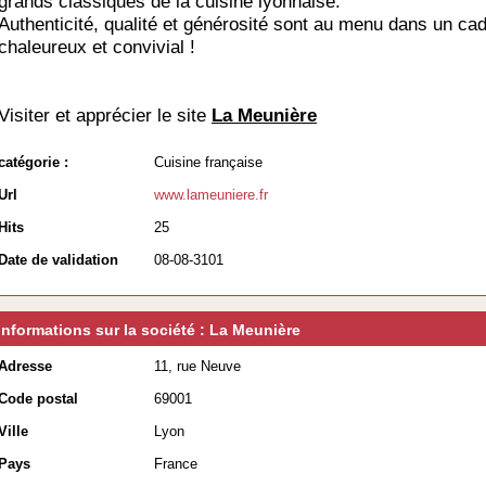
grands classiques de la cuisine lyonnaise.
Authenticité, qualité et générosité sont au menu dans un ca
chaleureux et convivial !
Visiter et apprécier le site
La Meunière
catégorie :
Cuisine française
Url
www.lameuniere.fr
Hits
25
Date de validation
08-08-3101
Informations sur la société : La Meunière
Adresse
11, rue Neuve
Code postal
69001
Ville
Lyon
Pays
France