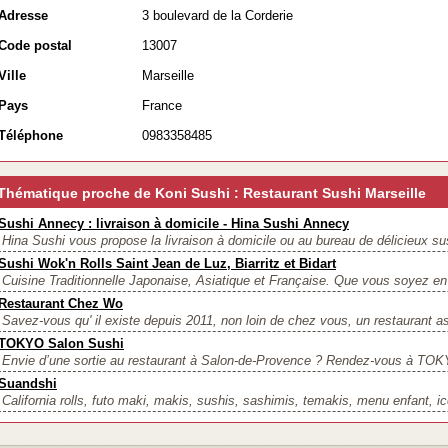
Adresse
3 boulevard de la Corderie
Code postal
13007
Ville
Marseille
Pays
France
Téléphone
0983358485
Thématique proche de Koni Sushi : Restaurant Sushi Marseille
Sushi Annecy : livraison à domicile - Hina Sushi Annecy
Hina Sushi vous propose la livraison à domicile ou au bureau de délicieux sus
Sushi Wok'n Rolls Saint Jean de Luz, Biarritz et Bidart
Cuisine Traditionnelle Japonaise, Asiatique et Française. Que vous soyez en
Restaurant Chez Wo
Savez-vous qu' il existe depuis 2011, non loin de chez vous, un restaurant asi
TOKYO Salon Sushi
Envie d’une sortie au restaurant à Salon-de-Provence ? Rendez-vous à TO
Suandshi
California rolls, futo maki, makis, sushis, sashimis, temakis, menu enfant, ice 