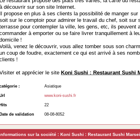
Le restaurant propose des plats très variés, la carte du rest
à découvrir sur son site Internet.
Il propose en plus à ses clients la possibilité de manger sur
soit sur le comptoir pour admirer le travail du chef, soit sur 
terrasse pour contempler la ville, les gens, etc, ils peuvent 
commander à emporter ou se faire livrer tranquillement à le
domicile !
Voilà, venez le découvrir, vous allez tomber sous son cha
un coup de foudre, exactement ce qui est arrivé à ses nom
clients !
Visiter et apprécier le site
Koni Sushi : Restaurant Sushi M
catégorie :
Asiatique
Url
www.koni-sushi.fr
Hits
22
Date de validation
08-08-8052
Informations sur la société : Koni Sushi : Restaurant Sushi Marsei