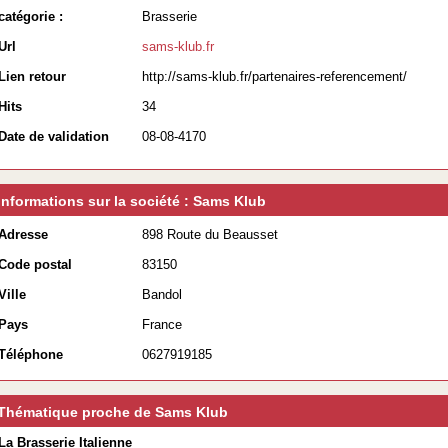
catégorie :
Brasserie
Url
sams-klub.fr
Lien retour
http://sams-klub.fr/partenaires-referencement/
Hits
34
Date de validation
08-08-4170
Informations sur la société : Sams Klub
Adresse
898 Route du Beausset
Code postal
83150
Ville
Bandol
Pays
France
Téléphone
0627919185
Thématique proche de Sams Klub
La Brasserie Italienne