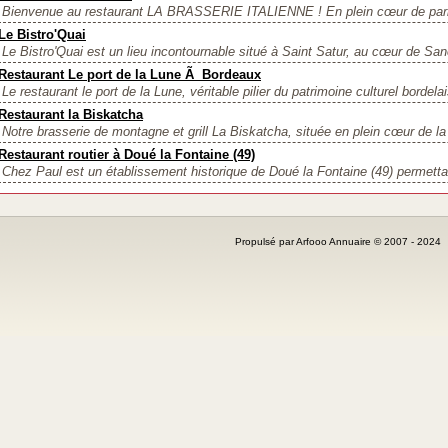
Bienvenue au restaurant LA BRASSERIE ITALIENNE ! En plein cœur de paris 
Le Bistro'Quai
Le Bistro'Quai est un lieu incontournable situé à Saint Satur, au cœur de San
Restaurant Le port de la Lune Ã Bordeaux
Le restaurant le port de la Lune, véritable pilier du patrimoine culturel bordelai
Restaurant la Biskatcha
Notre brasserie de montagne et grill La Biskatcha, située en plein cœur de la 
Restaurant routier à Doué la Fontaine (49)
Chez Paul est un établissement historique de Doué la Fontaine (49) permettan
Propulsé par Arfooo Annuaire © 2007 - 202