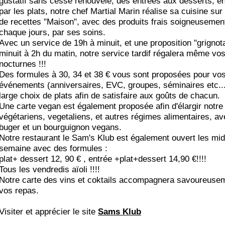
gustatif sans cesse renouvelé, des entrées aux desserts, e
par les plats, notre chef Martial Marin réalise sa cuisine sur
de recettes "Maison", avec des produits frais soigneusement
chaque jours, par ses soins.
Avec un service de 19h à minuit, et une proposition "grignot
minuit à 2h du matin, notre service tardif régalera même vo
nocturnes !!!
Des formules à 30, 34 et 38 € vous sont proposées pour vo
événements (anniversaires, EVC, groupes, séminaires etc..
large choix de plats afin de satisfaire aux goûts de chacun.
Une carte vegan est également proposée afin d'élargir notre 
végétariens, vegetaliens, et autres régimes alimentaires, a
buger et un bourguignon vegans.
Notre restaurant le Sam's Klub est également ouvert les mid
semaine avec des formules :
plat+ dessert 12, 90 € , entrée +plat+dessert 14,90 €!!!!
Tous les vendredis aïoli !!!!
Notre carte des vins et coktails accompagnera savoureuse
vos repas.
Visiter et apprécier le site
Sams Klub